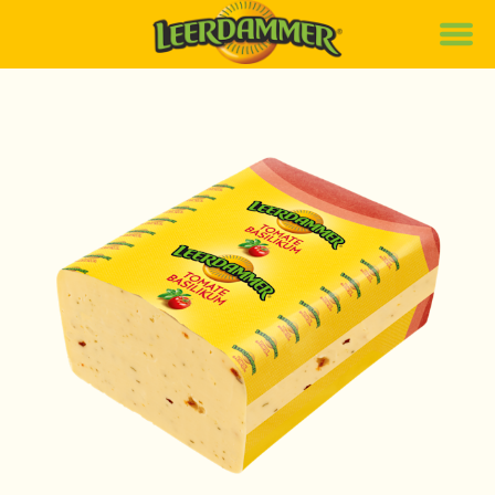
Marke
Rezepte
Produkte
News
Nachhaltigkeit
Karriere