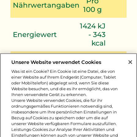
Pro
Nährwertangaben
100 g
1424 kJ
Energiewert
- 343
kcal
Fett
27 g
Unsere Website verwendet Cookies
Was ist ein Cookie? Ein Cookie ist eine Datei, die von
- davon gesättigte
einer Website auf Ihrem Endgerät (Computer, Tablet
18 g
oder Mobiltelefon) abgelegt wird, wenn Sie diese
Fettsäuren
Website besuchen, und die es ihr ermöglicht, das von
Ihnen verwendete Gerät zu erkennen.
Kohlenhydrate
1,5 g
Unsere Website verwendet Cookies, die für ihr
ordnungsgemäßes Funktionieren notwendig sind,
insbesondere um Ihre persönlichen Einstellungen in
- davon Zucker
< 0,5 g
Bezug auf Cookies zu speichern oder um die auf
unserer Website verfügbaren Formulare auszufüllen.
Leistungs-Cookies zur Analyse Ihrer Aktivitäten und
Eiweiß
23,5 g
Einstellungen können auch von unserer Website und