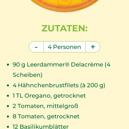
ZUTATEN:
-
+
4
Personen
90
g Leerdammer® Delacrème (4
Scheiben)
4
Hähnchenbrustfilets (à 200 g)
1
TL Oregano, getrocknet
2
Tomaten, mittelgroß
8
Tomaten, getrocknet
12
Basilikumblätter