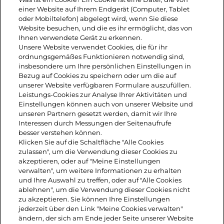
einer Website auf Ihrem Endgerät (Computer, Tablet
ablöschen und für 2-3 Min. köcheln
oder Mobiltelefon) abgelegt wird, wenn Sie diese
Website besuchen, und die es ihr ermöglicht, das von
lassen, bis die Soße andickt.
Ihnen verwendete Gerät zu erkennen.
Unsere Website verwendet Cookies, die für ihr
ordnungsgemäßes Funktionieren notwendig sind,
6. Die Pfanne anschließend für 10-15
insbesondere um Ihre persönlichen Einstellungen in
Bezug auf Cookies zu speichern oder um die auf
Min. in den Ofen schieben, bis der
unserer Website verfügbaren Formulare auszufüllen.
Leistungs-Cookies zur Analyse Ihrer Aktivitäten und
Käse vollständig geschmolzen und
Einstellungen können auch von unserer Website und
unseren Partnern gesetzt werden, damit wir Ihre
das Fleisch gar ist.
Interessen durch Messungen der Seitenaufrufe
besser verstehen können.
Klicken Sie auf die Schaltfläche "Alle Cookies
7. Die gefüllten Hähnchenbrustfilets
zulassen", um die Verwendung dieser Cookies zu
akzeptieren, oder auf "Meine Einstellungen
auf Tellern platzieren und nach
verwalten", um weitere Informationen zu erhalten
Belieben mit dem Pfannensud und
und Ihre Auswahl zu treffen, oder auf "Alle Cookies
ablehnen", um die Verwendung dieser Cookies nicht
einigen Basilikumblättern anrichten .
zu akzeptieren. Sie können Ihre Einstellungen
jederzeit über den Link "Meine Cookies verwalten"
ändern, der sich am Ende jeder Seite unserer Website