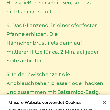
Holzspießen verschließen, sodass
nichts herausläuft.
4. Das Pflanzenöl in einer ofenfesten
Pfanne erhitzen. Die
Hähnchenbrustfilets darin auf
mittlerer Hitze für ca. 2 Min. auf jeder
Seite anbraten.
5. In der Zwischenzeit die
Knoblauchzehen pressen oder hacken
und zusammen mit Balsamico-Essig,
Rohrzucker, Salz und Pfeffer
Unsere Website verwendet Cookies
vermengen. Nun die Pfanne damit
Was ist ein Cookie? Ein Cookie ist eine Datei, die von