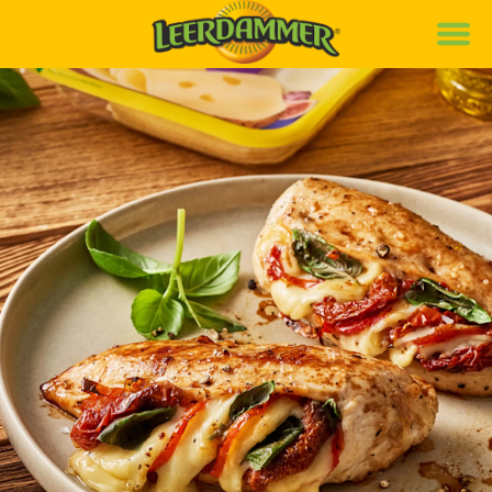
Marke
Rezepte
Produkte
News
Nachhaltigkeit
Karriere