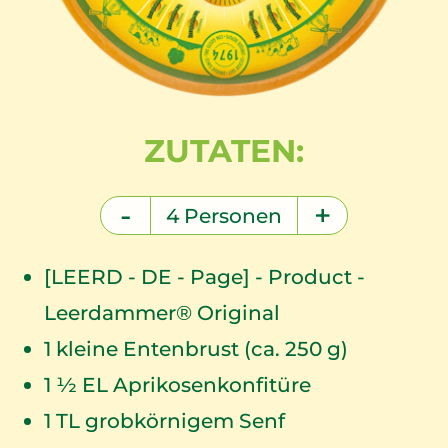
ZUTATEN:
-
+
4
Personen
[LEERD - DE - Page] - Product -
Leerdammer® Original
1
kleine Entenbrust (ca. 250 g)
1
½ EL Aprikosenkonfitüre
1
TL grobkörnigem Senf