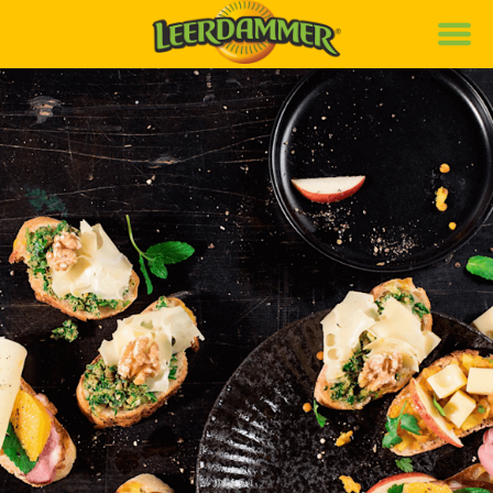
Marke
Rezepte
Produkte
News
Nachhaltigkeit
Karriere