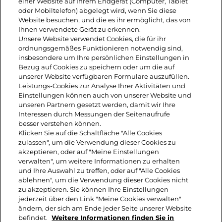
wenden und in weiteren 6–7 Minuten
einer Website auf Ihrem Endgerät (Computer, Tablet
oder Mobiltelefon) abgelegt wird, wenn Sie diese
fertig braten. Abkühlen lassen, dann
Website besuchen, und die es ihr ermöglicht, das von
Ihnen verwendete Gerät zu erkennen.
quer in dünne Scheiben schneiden.:
Unsere Website verwendet Cookies, die für ihr
ordnungsgemäßes Funktionieren notwendig sind,
insbesondere um Ihre persönlichen Einstellungen in
2. Aprikosenkonfitüre mit
Bezug auf Cookies zu speichern oder um die auf
unserer Website verfügbaren Formulare auszufüllen.
grobkörnigem Senf und einem
Leistungs-Cookies zur Analyse Ihrer Aktivitäten und
Einstellungen können auch von unserer Website und
Spritzer Zitronensaft verrühren. Die
unseren Partnern gesetzt werden, damit wir Ihre
Interessen durch Messungen der Seitenaufrufe
Baguettescheiben rösten und mit
besser verstehen können.
Klicken Sie auf die Schaltfläche "Alle Cookies
dem Aprikosensenf bestreichen.
zulassen", um die Verwendung dieser Cookies zu
akzeptieren, oder auf "Meine Einstellungen
Jeweils mit Entenbrustscheiben und
verwalten", um weitere Informationen zu erhalten
einer halben Scheibe Leerdammer®
und Ihre Auswahl zu treffen, oder auf "Alle Cookies
ablehnen", um die Verwendung dieser Cookies nicht
Original belegen und leicht pfeffern.
zu akzeptieren. Sie können Ihre Einstellungen
jederzeit über den Link "Meine Cookies verwalten"
ändern, der sich am Ende jeder Seite unserer Website
befindet.
Weitere Informationen finden Sie in