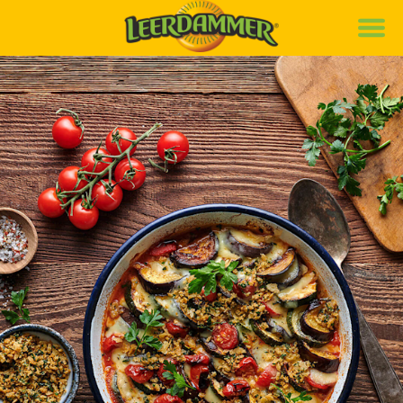
Marke
Rezepte
Produkte
News
Nachhaltigkeit
Karriere