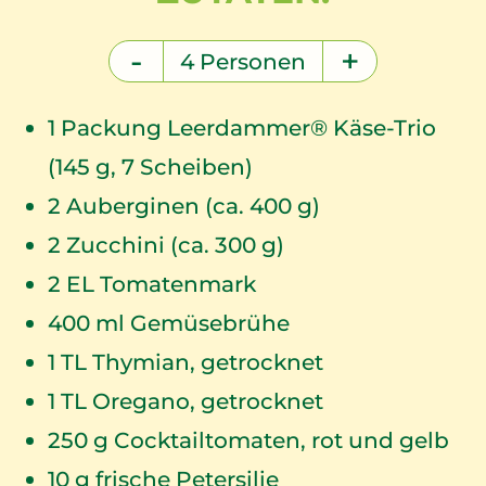
-
+
4
Personen
1
Packung Leerdammer® Käse-Trio
(145 g, 7 Scheiben)
2
Auberginen (ca. 400 g)
2
Zucchini (ca. 300 g)
2
EL Tomatenmark
400
ml Gemüsebrühe
1
TL Thymian, getrocknet
1
TL Oregano, getrocknet
250
g Cocktailtomaten, rot und gelb
10
g frische Petersilie