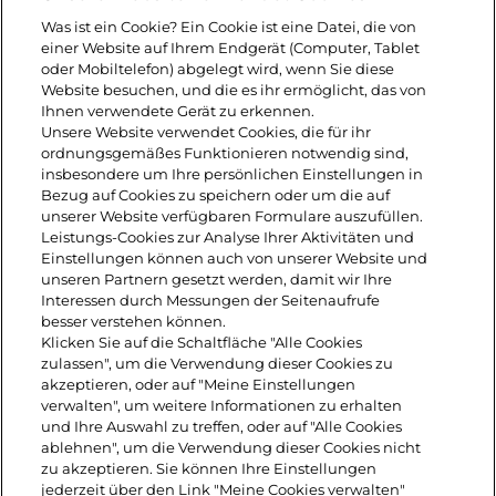
Den Knoblauch fein reiben oder
Was ist ein Cookie? Ein Cookie ist eine Datei, die von
pressen. Petersilienblätter fein hacken
einer Website auf Ihrem Endgerät (Computer, Tablet
oder Mobiltelefon) abgelegt wird, wenn Sie diese
und zusammen mit 2 EL Olivenöl,
Website besuchen, und die es ihr ermöglicht, das von
Ihnen verwendete Gerät zu erkennen.
dem Knoblauch und dem Paniermehl
Unsere Website verwendet Cookies, die für ihr
ordnungsgemäßes Funktionieren notwendig sind,
oder Semmelbröseln in einer Schüssel
insbesondere um Ihre persönlichen Einstellungen in
vermischen und gleichmäßig über
Bezug auf Cookies zu speichern oder um die auf
unserer Website verfügbaren Formulare auszufüllen.
den Auflauf streuen.
Leistungs-Cookies zur Analyse Ihrer Aktivitäten und
Einstellungen können auch von unserer Website und
unseren Partnern gesetzt werden, damit wir Ihre
6. Das Ganze schließlich für 30
Interessen durch Messungen der Seitenaufrufe
besser verstehen können.
Minuten im Ofen backen. Nach 30
Klicken Sie auf die Schaltfläche "Alle Cookies
zulassen", um die Verwendung dieser Cookies zu
Minuten den Grill einschalten und für
akzeptieren, oder auf "Meine Einstellungen
verwalten", um weitere Informationen zu erhalten
weitere 5 Minuten rösten.
und Ihre Auswahl zu treffen, oder auf "Alle Cookies
ablehnen", um die Verwendung dieser Cookies nicht
zu akzeptieren. Sie können Ihre Einstellungen
jederzeit über den Link "Meine Cookies verwalten"