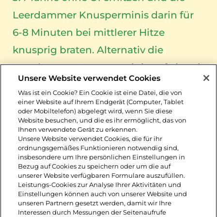
Leerdammer Knusperminis darin für
6-8 Minuten bei mittlerer Hitze
knusprig braten. Alternativ die
Leerdammer Knusperminis auf ein mit
Unsere Website verwendet Cookies
Backpapier belegtes Blech setzen und
Was ist ein Cookie? Ein Cookie ist eine Datei, die von
für ca. 6 Minuten bei 200°C Ober-/
einer Website auf Ihrem Endgerät (Computer, Tablet
oder Mobiltelefon) abgelegt wird, wenn Sie diese
Unterhitze im Ofen backen oder im
Website besuchen, und die es ihr ermöglicht, das von
Ihnen verwendete Gerät zu erkennen.
Airfryer bei 180°C ca. 6 Minuten garen,
Unsere Website verwendet Cookies, die für ihr
ordnungsgemäßes Funktionieren notwendig sind,
bis sich die Oberseite leicht wölbt.
insbesondere um Ihre persönlichen Einstellungen in
Bezug auf Cookies zu speichern oder um die auf
unserer Website verfügbaren Formulare auszufüllen.
4. Pistazien grob hacken. Salatblätter
Leistungs-Cookies zur Analyse Ihrer Aktivitäten und
Einstellungen können auch von unserer Website und
in 4 Schalen verteilen. Brokkoli,
unseren Partnern gesetzt werden, damit wir Ihre
Interessen durch Messungen der Seitenaufrufe
Lauchzwiebeln, Avocado, Gurke und