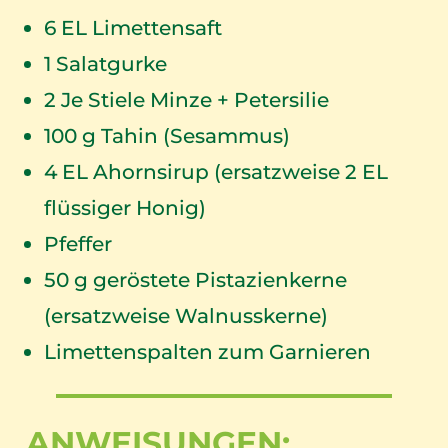
6
EL Limettensaft
1
Salatgurke
2
Je Stiele Minze + Petersilie
100
g Tahin (Sesammus)
4
EL Ahornsirup (ersatzweise 2 EL
flüssiger Honig)
Pfeffer
50
g geröstete Pistazienkerne
(ersatzweise Walnusskerne)
Limettenspalten zum Garnieren
ANWEISUNGEN: