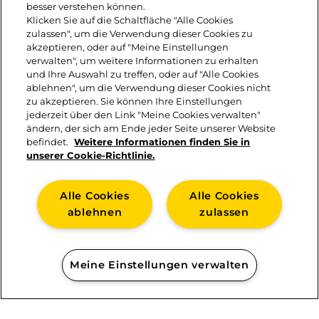
besser verstehen können.
Klicken Sie auf die Schaltfläche "Alle Cookies
Leerdammer Knusperminis darauf
zulassen", um die Verwendung dieser Cookies zu
verteilen. Dressing darauf geben. Mit
akzeptieren, oder auf "Meine Einstellungen
verwalten", um weitere Informationen zu erhalten
Pistazien bestreuen und mit Minze
und Ihre Auswahl zu treffen, oder auf "Alle Cookies
ablehnen", um die Verwendung dieser Cookies nicht
und Limettenspalten garnieren.
zu akzeptieren. Sie können Ihre Einstellungen
jederzeit über den Link "Meine Cookies verwalten"
ändern, der sich am Ende jeder Seite unserer Website
befindet.
Weitere Informationen finden Sie in
unserer Cookie-Richtlinie.
Alle Cookies
Alle Cookies
ablehnen
zulassen
KONTAKT
Meine Einstellungen verwalten
IMPRESSUM
COOKIE-RICHTLINIE
DATENSCHUTZ