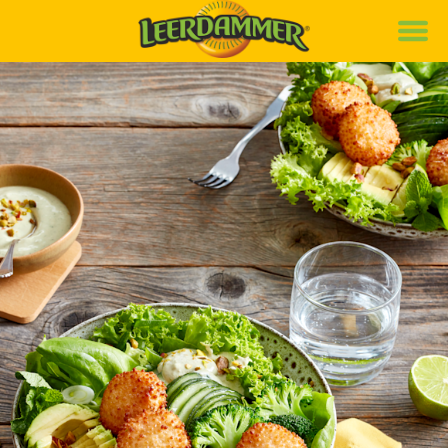
Marke
Rezepte
Produkte
News
Nachhaltigkeit
Karriere