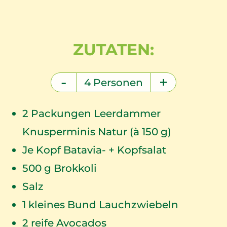
ZUTATEN:
-
+
4
Personen
2
Packungen Leerdammer
Knusperminis Natur (à 150 g)
Je Kopf Batavia- + Kopfsalat
500
g Brokkoli
Salz
1
kleines Bund Lauchzwiebeln
2
reife Avocados