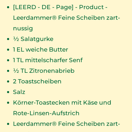
[LEERD - DE - Page] - Product -
Leerdammer® Feine Scheiben zart-
nussig
½ Salatgurke
1
EL weiche Butter
1
TL mittelscharfer Senf
½ TL Zitronenabrieb
2
Toastscheiben
Salz
Körner-Toastecken mit Käse und
Rote-Linsen-Aufstrich
Leerdammer® Feine Scheiben zart-