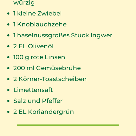
würzig
1
kleine Zwiebel
1
Knoblauchzehe
1
haselnussgroßes Stück Ingwer
2
EL Olivenöl
100
g rote Linsen
200
ml Gemüsebrühe
2
Körner-Toastscheiben
Limettensaft
Salz und Pfeffer
2
EL Koriandergrün