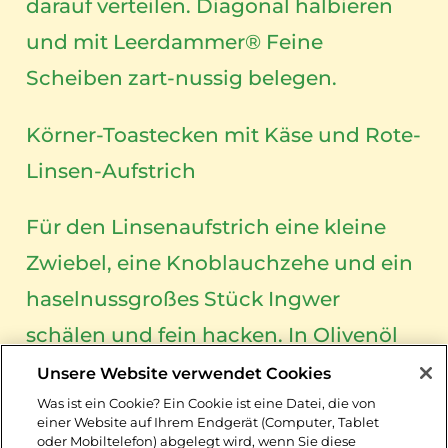
darauf verteilen. Diagonal halbieren
und mit Leerdammer® Feine
Scheiben zart-nussig belegen.
Körner-Toastecken mit Käse und Rote-
Linsen-Aufstrich
Für den Linsenaufstrich eine kleine
Zwiebel, eine Knoblauchzehe und ein
haselnussgroßes Stück Ingwer
schälen und fein hacken. In Olivenöl
andünsten. 100 g rote Linsen
Unsere Website verwendet Cookies
dazugeben und kurz andünsten. Mit
Was ist ein Cookie? Ein Cookie ist eine Datei, die von
einer Website auf Ihrem Endgerät (Computer, Tablet
200 ml Gemüsebrühe ablöschen,
oder Mobiltelefon) abgelegt wird, wenn Sie diese