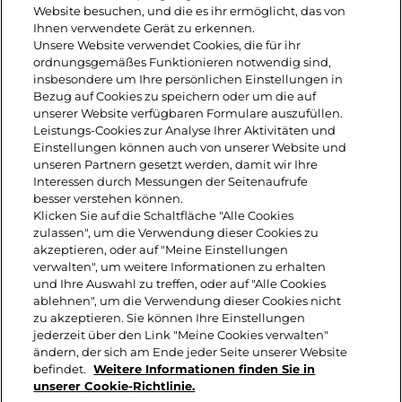
Website besuchen, und die es ihr ermöglicht, das von
aufkochen und 12 Minuten köcheln
Ihnen verwendete Gerät zu erkennen.
Unsere Website verwendet Cookies, die für ihr
lassen. Abkühlen lassen, dann grob
ordnungsgemäßes Funktionieren notwendig sind,
insbesondere um Ihre persönlichen Einstellungen in
pürieren, mit Limettensaft, Salz und
Bezug auf Cookies zu speichern oder um die auf
unserer Website verfügbaren Formulare auszufüllen.
Pfeffer abschmecken und 2 EL
Leistungs-Cookies zur Analyse Ihrer Aktivitäten und
Einstellungen können auch von unserer Website und
gehacktes Koriandergrün unterheben.
unseren Partnern gesetzt werden, damit wir Ihre
Interessen durch Messungen der Seitenaufrufe
Körner-Toastscheiben rösten, damit
besser verstehen können.
Klicken Sie auf die Schaltfläche "Alle Cookies
bestreichen, diagonal halbieren und
zulassen", um die Verwendung dieser Cookies zu
mit Leerdammer® Feine
akzeptieren, oder auf "Meine Einstellungen
verwalten", um weitere Informationen zu erhalten
Scheiben zart-würzig belegen. Mit
und Ihre Auswahl zu treffen, oder auf "Alle Cookies
ablehnen", um die Verwendung dieser Cookies nicht
Korianderblättchen garnieren.
zu akzeptieren. Sie können Ihre Einstellungen
jederzeit über den Link "Meine Cookies verwalten"
ändern, der sich am Ende jeder Seite unserer Website
befindet.
Weitere Informationen finden Sie in
unserer Cookie-Richtlinie.