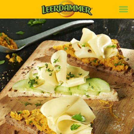
Marke
Rezepte
Produkte
News
Nachhaltigkeit
Karriere