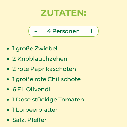
ZUTATEN:
-
+
4
Personen
1
große Zwiebel
2
Knoblauchzehen
2
rote Paprikaschoten
1
große rote Chilischote
6
EL Olivenöl
1
Dose stückige Tomaten
1
Lorbeerblätter
Salz, Pfeffer