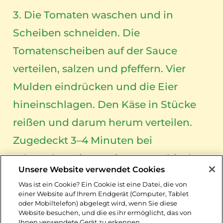
3. Die Tomaten waschen und in
Scheiben schneiden. Die
Tomatenscheiben auf der Sauce
verteilen, salzen und pfeffern. Vier
Mulden eindrücken und die Eier
hineinschlagen. Den Käse in Stücke
reißen und darum herum verteilen.
Zugedeckt 3–4 Minuten bei
schwacher Hitze weitergaren, bis das
Unsere Website verwendet Cookies
Eiweiß gestockt und der Käse
Was ist ein Cookie? Ein Cookie ist eine Datei, die von
geschmolzen ist.:
einer Website auf Ihrem Endgerät (Computer, Tablet
oder Mobiltelefon) abgelegt wird, wenn Sie diese
Website besuchen, und die es ihr ermöglicht, das von
4. Die Tortilla-Fladen bei 100 ºC auf
Ihnen verwendete Gerät zu erkennen.