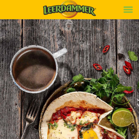
Marke
Rezepte
Produkte
News
Nachhaltigkeit
Karriere