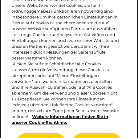
Unsere Website verwendet Cookies, die für ihr
dem Blech im Backofen (oder in der
ordnungsgemäßes Funktionieren notwendig sind,
insbesondere um Ihre persönlichen Einstellungen in
Mikrowelle) aufwärmen. Die Petersilie
Bezug auf Cookies zu speichern oder um die auf
unserer Website verfügbaren Formulare auszufüllen.
waschen, trocken schütteln und die
Leistungs-Cookies zur Analyse Ihrer Aktivitäten und
Einstellungen können auch von unserer Website und
Blätter fein schneiden. Die
unseren Partnern gesetzt werden, damit wir Ihre
Interessen durch Messungen der Seitenaufrufe
Lorbeerblätter entfernen und die
besser verstehen können.
Klicken Sie auf die Schaltfläche "Alle Cookies
Huevos rancheros mit Salz und Pfeffer
zulassen", um die Verwendung dieser Cookies zu
würzen. Jeweils ein Ei mit Sauce auf
akzeptieren, oder auf "Meine Einstellungen
verwalten", um weitere Informationen zu erhalten
jeden Tortilla-Fladen geben und mit
und Ihre Auswahl zu treffen, oder auf "Alle Cookies
ablehnen", um die Verwendung dieser Cookies nicht
Petersilie bestreut servieren.
zu akzeptieren. Sie können Ihre Einstellungen
jederzeit über den Link "Meine Cookies verwalten"
ändern, der sich am Ende jeder Seite unserer Website
befindet.
Weitere Informationen finden Sie in
unserer Cookie-Richtlinie.