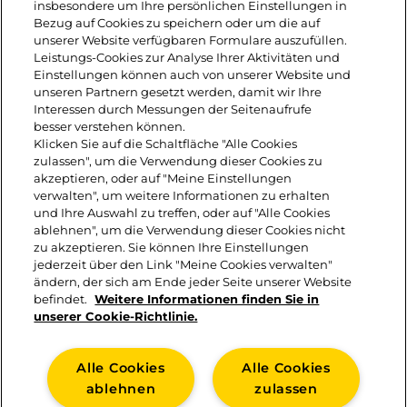
insbesondere um Ihre persönlichen Einstellungen in
mit dem restlichen Pesto und dem
Bezug auf Cookies zu speichern oder um die auf
unserer Website verfügbaren Formulare auszufüllen.
Kartoffelsalat servieren und mit den
Leistungs-Cookies zur Analyse Ihrer Aktivitäten und
Einstellungen können auch von unserer Website und
übrigen Kräutern und Haselnüssen
unseren Partnern gesetzt werden, damit wir Ihre
Interessen durch Messungen der Seitenaufrufe
bestreuen.
besser verstehen können.
Klicken Sie auf die Schaltfläche "Alle Cookies
zulassen", um die Verwendung dieser Cookies zu
akzeptieren, oder auf "Meine Einstellungen
verwalten", um weitere Informationen zu erhalten
und Ihre Auswahl zu treffen, oder auf "Alle Cookies
ablehnen", um die Verwendung dieser Cookies nicht
zu akzeptieren. Sie können Ihre Einstellungen
jederzeit über den Link "Meine Cookies verwalten"
ändern, der sich am Ende jeder Seite unserer Website
befindet.
Weitere Informationen finden Sie in
KONTAKT
unserer Cookie-Richtlinie.
IMPRESSUM
COOKIE-RICHTLINIE
Alle Cookies
Alle Cookies
DATENSCHUTZ
ablehnen
zulassen