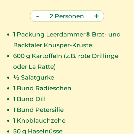
-
+
2
Personen
1
Packung Leerdammer® Brat- und
Backtaler Knusper-Kruste
600
g Kartoffeln (z.B. rote Drillinge
oder La Ratte)
½ Salatgurke
1
Bund Radieschen
1
Bund Dill
1
Bund Petersilie
1
Knoblauchzehe
50
g Haselnüsse