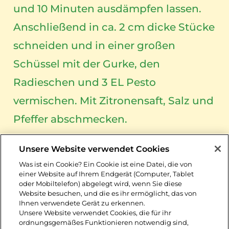
und 10 Minuten ausdämpfen lassen.
Anschließend in ca. 2 cm dicke Stücke
schneiden und in einer großen
Schüssel mit der Gurke, den
Radieschen und 3 EL Pesto
vermischen. Mit Zitronensaft, Salz und
Pfeffer abschmecken.
7. Eine beschichtete Pfanne ohne
Unsere Website verwendet Cookies
Zugabe von Öl erhitzen. Die Brat- und
Was ist ein Cookie? Ein Cookie ist eine Datei, die von
einer Website auf Ihrem Endgerät (Computer, Tablet
Backtaler darin auf jeder Seite ca. 3-4
oder Mobiltelefon) abgelegt wird, wenn Sie diese
Website besuchen, und die es ihr ermöglicht, das von
Minuten goldgelb braten, bis sich die
Ihnen verwendete Gerät zu erkennen.
Unsere Website verwendet Cookies, die für ihr
Oberseite leicht wölbt und zusammen
ordnungsgemäßes Funktionieren notwendig sind,