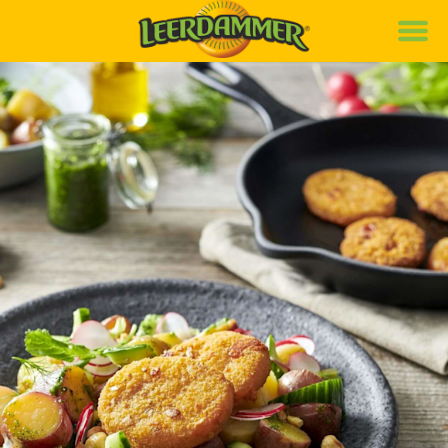
Marke
Rezepte
Produkte
News
Nachhaltigkeit
Karriere