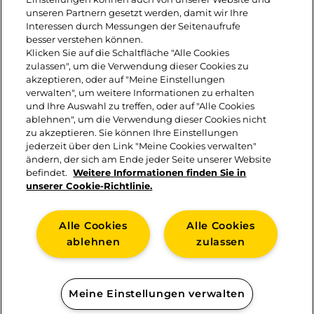
unseren Partnern gesetzt werden, damit wir Ihre
putzen, waschen, in Scheiben
Interessen durch Messungen der Seitenaufrufe
besser verstehen können.
schneiden und darauf legen. Mit der
Klicken Sie auf die Schaltfläche "Alle Cookies
Zitronenmelisse garnieren.
zulassen", um die Verwendung dieser Cookies zu
akzeptieren, oder auf "Meine Einstellungen
verwalten", um weitere Informationen zu erhalten
4. Toastscheiben bzw. Tramezzini
und Ihre Auswahl zu treffen, oder auf "Alle Cookies
ablehnen", um die Verwendung dieser Cookies nicht
Scheiben zusammenrollen.
zu akzeptieren. Sie können Ihre Einstellungen
jederzeit über den Link "Meine Cookies verwalten"
ändern, der sich am Ende jeder Seite unserer Website
befindet.
Weitere Informationen finden Sie in
unserer Cookie-Richtlinie.
Alle Cookies
Alle Cookies
ablehnen
zulassen
KONTAKT
Meine Einstellungen verwalten
IMPRESSUM