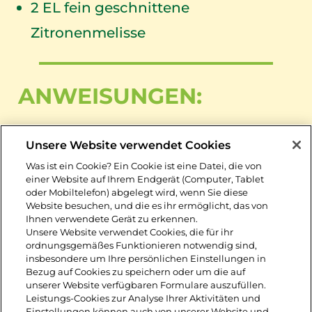
2
EL fein geschnittene
Zitronenmelisse
ANWEISUNGEN:
1. Toastscheiben bzw. Tramezzini
Unsere Website verwendet Cookies
Scheiben entrinden, zwischen Folie
Was ist ein Cookie? Ein Cookie ist eine Datei, die von
einer Website auf Ihrem Endgerät (Computer, Tablet
flach ausrollen und mit je einem
oder Mobiltelefon) abgelegt wird, wenn Sie diese
Website besuchen, und die es ihr ermöglicht, das von
Teelöffel Sandwichcreme bestreichen.
Ihnen verwendete Gerät zu erkennen.
Unsere Website verwendet Cookies, die für ihr
ordnungsgemäßes Funktionieren notwendig sind,
2. Leerdammer® Caractère in schmale
insbesondere um Ihre persönlichen Einstellungen in
Bezug auf Cookies zu speichern oder um die auf
Scheiben hobeln, darüber verteilen
unserer Website verfügbaren Formulare auszufüllen.
Leistungs-Cookies zur Analyse Ihrer Aktivitäten und
und mit Pfeffer bestreuen. Erdbeeren
Einstellungen können auch von unserer Website und