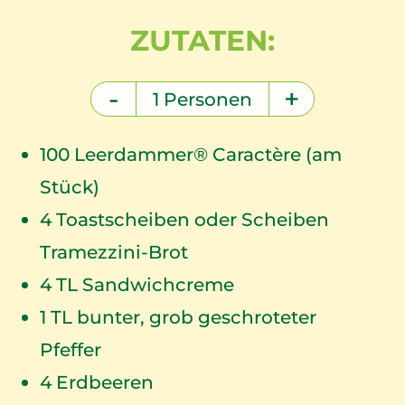
ZUTATEN:
-
+
1
Personen
100
Leerdammer® Caractère (am
Stück)
4
Toastscheiben oder Scheiben
Tramezzini-Brot
4
TL Sandwichcreme
1
TL bunter, grob geschroteter
Pfeffer
4
Erdbeeren