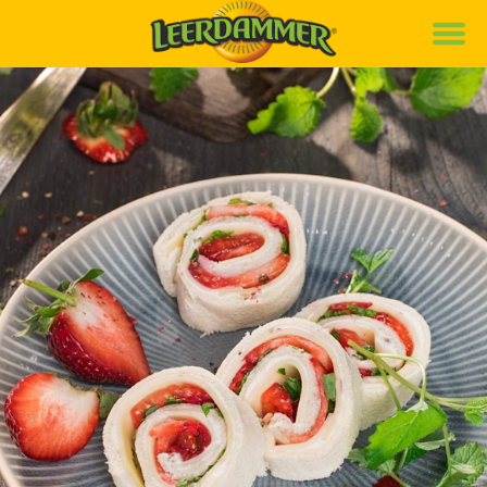
Marke
Rezepte
Produkte
News
Nachhaltigkeit
Karriere