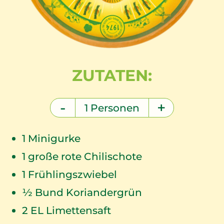
ZUTATEN:
-
+
1
Personen
1
Minigurke
1
große rote Chilischote
1
Frühlingszwiebel
½ Bund Koriandergrün
2
EL Limettensaft