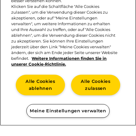
besser verstehen können.
Klicken Sie auf die Schaltfläche "Alle Cookies
3. 2 Scheiben Brot buttern und mit
zulassen", um die Verwendung dieser Cookies zu
Roastbeef und Leerdammer® Original
akzeptieren, oder auf "Meine Einstellungen
verwalten", um weitere Informationen zu erhalten
belegen und das Gurkenrelish darauf
und Ihre Auswahl zu treffen, oder auf "Alle Cookies
ablehnen", um die Verwendung dieser Cookies nicht
verteilen.
zu akzeptieren. Sie können Ihre Einstellungen
jederzeit über den Link "Meine Cookies verwalten"
ändern, der sich am Ende jeder Seite unserer Website
befindet.
Weitere Informationen finden Sie in
unserer Cookie-Richtlinie.
Alle Cookies
Alle Cookies
ablehnen
zulassen
KONTAKT
Meine Einstellungen verwalten
IMPRESSUM
COOKIE-RICHTLINIE
DATENSCHUTZ