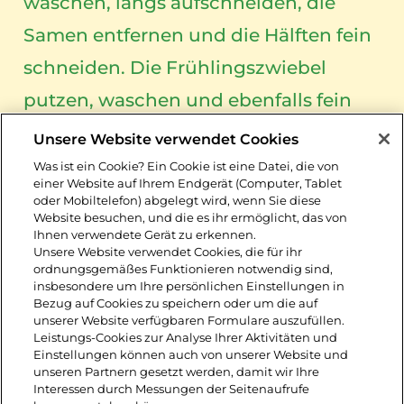
waschen, längs aufschneiden, die
Samen entfernen und die Hälften fein
schneiden. Die Frühlingszwiebel
putzen, waschen und ebenfalls fein
schneiden. ½ Bund Koriandergrün
Unsere Website verwendet Cookies
waschen und trocken schütteln, die
Was ist ein Cookie? Ein Cookie ist eine Datei, die von
einer Website auf Ihrem Endgerät (Computer, Tablet
Blätter und zarten Stiele fein hacken.
oder Mobiltelefon) abgelegt wird, wenn Sie diese
Website besuchen, und die es ihr ermöglicht, das von
Ihnen verwendete Gerät zu erkennen.
2. Limettensaft und Zucker verrühren,
Unsere Website verwendet Cookies, die für ihr
ordnungsgemäßes Funktionieren notwendig sind,
bis dieser sich aufgelöst hat. Alle
insbesondere um Ihre persönlichen Einstellungen in
Bezug auf Cookies zu speichern oder um die auf
vorbereiteten Zutaten und 1 EL
unserer Website verfügbaren Formulare auszufüllen.
Leistungs-Cookies zur Analyse Ihrer Aktivitäten und
Rapskernöl unterrühren und mit Salz
Einstellungen können auch von unserer Website und
unseren Partnern gesetzt werden, damit wir Ihre
abschmecken.
Interessen durch Messungen der Seitenaufrufe