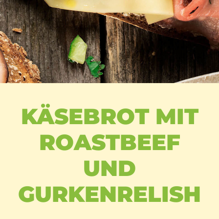
KÄSEBROT MIT
ROASTBEEF
UND
GURKENRELISH