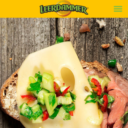
Marke
Rezepte
Produkte
News
Nachhaltigkeit
Karriere