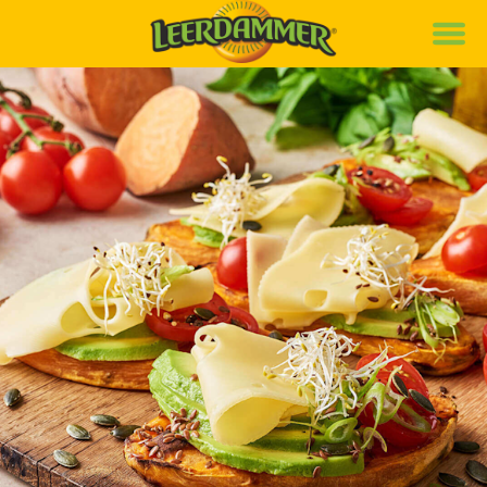
Marke
Rezepte
Produkte
News
Nachhaltigkeit
Karriere