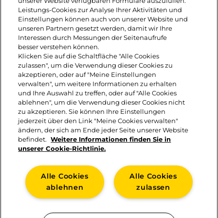
unserer Website verfügbaren Formulare auszufüllen.
Leerdammer® Feine Scheiben
Leistungs-Cookies zur Analyse Ihrer Aktivitäten und
Einstellungen können auch von unserer Website und
belegen. Mit Tomaten,
unseren Partnern gesetzt werden, damit wir Ihre
Interessen durch Messungen der Seitenaufrufe
Frühlingszwiebeln und Sprossen
besser verstehen können.
Klicken Sie auf die Schaltfläche "Alle Cookies
garnieren. Zum Schluss mit
zulassen", um die Verwendung dieser Cookies zu
Leinsamen und Kürbiskernen
akzeptieren, oder auf "Meine Einstellungen
verwalten", um weitere Informationen zu erhalten
bestreuen und mit Limettensaft
und Ihre Auswahl zu treffen, oder auf "Alle Cookies
ablehnen", um die Verwendung dieser Cookies nicht
beträufeln.
zu akzeptieren. Sie können Ihre Einstellungen
jederzeit über den Link "Meine Cookies verwalten"
ändern, der sich am Ende jeder Seite unserer Website
befindet.
Weitere Informationen finden Sie in
unserer Cookie-Richtlinie.
Alle Cookies
Alle Cookies
ablehnen
zulassen
KONTAKT