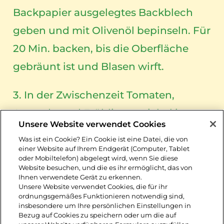
Backpapier ausgelegtes Backblech
geben und mit Olivenöl bepinseln. Für
20 Min. backen, bis die Oberfläche
gebräunt ist und Blasen wirft.
3. In der Zwischenzeit Tomaten,
Avocado und Frühlingszwiebel in
Unsere Website verwendet Cookies
Scheiben schneiden. Sprossen
Was ist ein Cookie? Ein Cookie ist eine Datei, die von
waschen und abtropfen lassen.
einer Website auf Ihrem Endgerät (Computer, Tablet
oder Mobiltelefon) abgelegt wird, wenn Sie diese
Website besuchen, und die es ihr ermöglicht, das von
4. Die fertigen Süßkartoffelscheiben
Ihnen verwendete Gerät zu erkennen.
Unsere Website verwendet Cookies, die für ihr
mit Salz und Pfeffer würzen.
ordnungsgemäßes Funktionieren notwendig sind,
insbesondere um Ihre persönlichen Einstellungen in
Daraufhin jeweils mit Avocado und
Bezug auf Cookies zu speichern oder um die auf