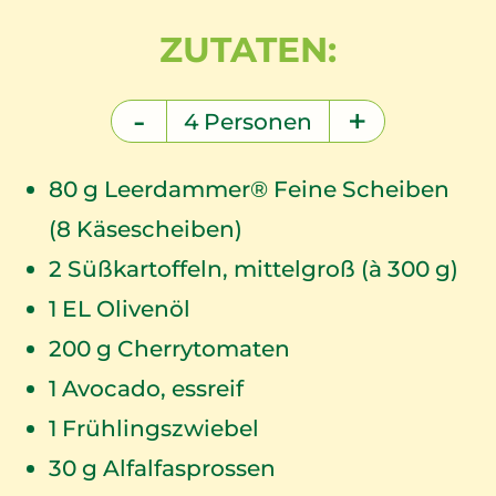
ZUTATEN:
-
+
4
Personen
80
g Leerdammer® Feine Scheiben
(8 Käsescheiben)
2
Süßkartoffeln, mittelgroß (à 300 g)
1
EL Olivenöl
200
g Cherrytomaten
1
Avocado, essreif
1
Frühlingszwiebel
30
g Alfalfasprossen